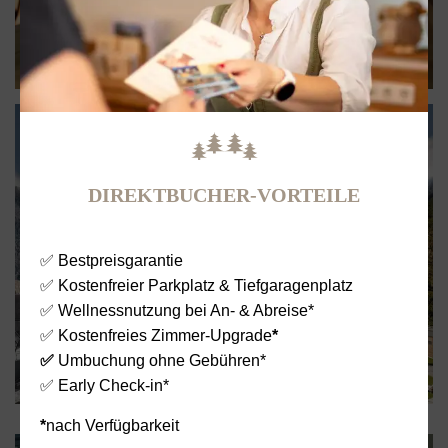
AQUA DOME
DIREKTBUCHER-VORTEILE
Wir als Partnerhotel
buchen gerne für Sie.
✅ Bestpreisgarantie
✅ Kostenfreier Parkplatz & Tiefgaragenplatz
✅ Wellnessnutzung bei An- & Abreise*
✅ Kostenfreies Zimmer-Upgrade
*
✅
Umbuchung ohne Gebühren*
✅ Early Check-in*
*
nach Verfügbarkeit