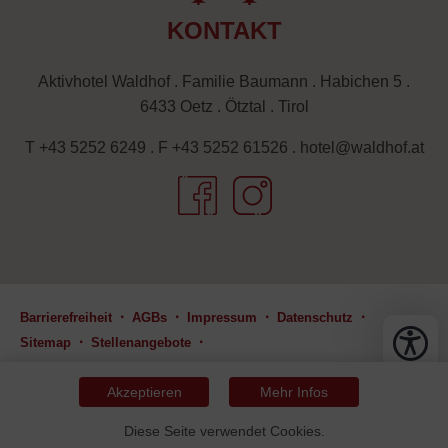
KONTAKT
Aktivhotel Waldhof . Familie Baumann . Habichen 5 .
6433 Oetz . Ötztal . Tirol
T +43 5252 6249
.
F +43 5252 61526
.
hotel@waldhof.at
Barrierefreiheit
AGBs
Impressum
Datenschutz
Sitemap
Stellenangebote
Programmierung by cookis webworks
Design by web-style
Akzeptieren
Mehr Infos
Diese Seite verwendet Cookies.
ANRUF
E-MAIL
BUCHEN
ANFRAGEN