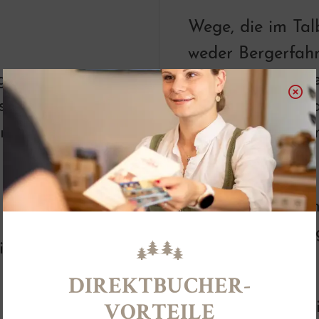
Wege, die im Tal
weder Bergerfah
eg. Die Begehung
voraus. Bergwege
se nass sind, von
Waldgrenze verl
rn, ist immer
alpine Grundkenn
Bergwege
werden wiederum
rot und schwarz 
it, außerdem
Rote Bergwege
DIREKTBUCHER-
Rote Bergwege si
VORTEILE