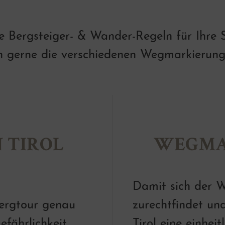
he Bergsteiger- & Wander-Regeln für Ihre 
n gerne die verschiedenen Wegmarkierunge
 TIROL
WEGMA
Damit sich der W
Bergtour genau
zurechtfindet und
fährlichkeit.
Tirol eine einhei