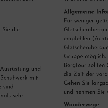
Allgemeine Info
Für weniger geüb
 Sie die
Gletscherüberque
empfehlen (Achtu
Gletscherüberque
Gruppe möglich. 
Bergtour sollten
 Ausrüstung und
die Zeit der vor
s Schuhwerk mit
Gehen Sie langs
z sind
und nehmen Sie vi
mals sehr
Wanderwege