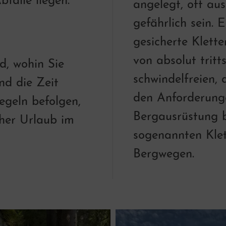
bfälle liegen.
angelegt, oft au
gefährlich sein. 
gesicherte Klett
von absolut tritt
d, wohin Sie
schwindelfreien, 
nd die Zeit
den Anforderung
egeln befolgen,
Bergausrüstung b
cher Urlaub im
sogenannten Klet
Bergwegen.