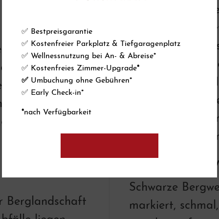
markiert, überwie
teilweise ausgese
 Die Berge lassen
✅ Bestpreisgarantie
✅ Kostenfreier Parkplatz & Tiefgaragenplatz
Erfahrung voraus
 Tempo immer
✅ Wellnessnutzung bei An- & Abreise*
gesicherten Klett
er konditionellen
✅ Kostenfreies Zimmer-Upgrade
*
✅
Umbuchung ohne Gebühren*
mit Einsatzder 
elles Gehen führt
✅ Early Check-in*
Diese Wege sollt
ng, und Sie
*
nach Verfügbarkeit
Bergwanderern m
Retourweg zu
begangen werden
Schwarze Berg
Schwarze Bergweg
er Berglandschaft
markiert, schmal,